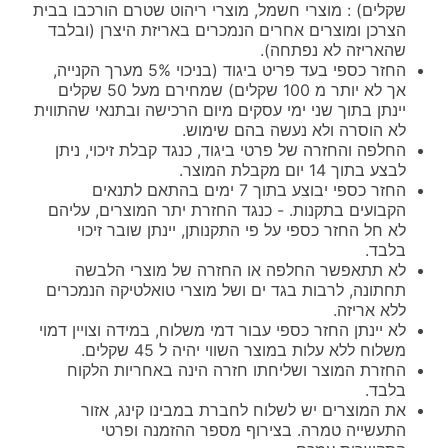
שקלים) : מוצרי חשמל, מוצרי ריהוט שטרם הורכבו בבית
הצרכן ומוצרים אחרים הנמכרים באריזת היצרן (ובלבד
שהאריזה לא נפתחה).
החזר כספי בעד פריט ביגוד (בניכוי 5% מערך הקנייה,
אך לא יותר מ 100 שקלים) שמחירם מעל 50 שקלים
יינתן בתוך שני ימי עסקים מיום הרכישה ובתנאי שהתווית
לא הוסרה ולא נעשה בהם שימוש.
החלפה והחזרה של פרטי ביגוד, כנגד קבלת זיכוי, ניתן
לבצע בתוך 14 יום מקבלת המוצר.
החזר כספי יבוצע בתוך 7 ימים בהתאם לתנאים
הקבועים בתקנות. - כנגד החזרת יתר המוצרים, עליהם
לא חל החזר כספי על פי התקנותן, יינתן שובר זיכוי
בלבד.
לא תתאפשר החלפה או החזרה של מוצרי הלבשה
תחתונה, לרבות בגד ים ושל מוצרי טואלטיקה הנמכרים
ללא אריזה.
לא יינתן החזר כספי עבור דמי משלוח, במידה וצויין דמוי
משלוח ללא עלות במוצר השווי יהיה ל 45 שקלים.
החזרת המוצר ושליחתו חזרה הינה באחריות הלקוח
בלבד.
את המוצרים יש לשלוח לחברת במבינו קינג, אזור
התעשייה טמרה. בצירוף מספר ההזמנה ופרטי