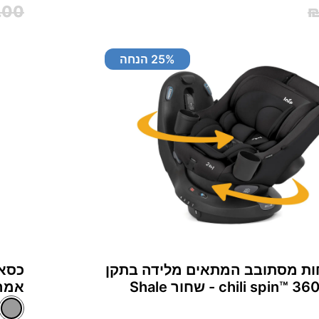
.00
₪
% הנחה
25
ות מסתובב המתאים מלידה בתקן
כסא 
אמריקאי in™‎ 360