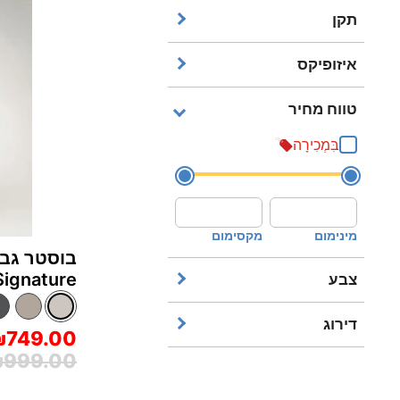
תקן
FMVSS 213
איזופיקס
I-SIZE
כלול
ECE R44/04
טווח מחיר
לְלֹא
בִּמְכִירָה
אופציונאלי
מינימום
מקסימום
בוסטר גב 
Traver™‎ Signature
צבע
דירוג
₪749.00
999.00