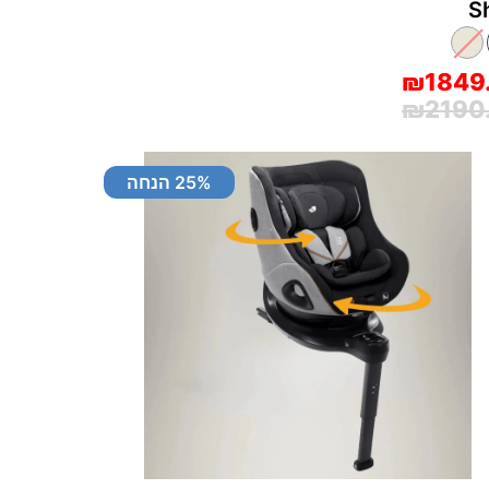
S
₪1849
₪2190
% הנחה
25