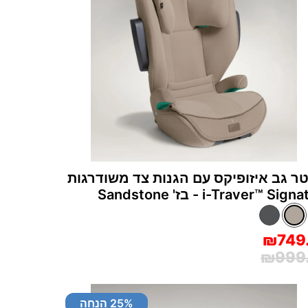
ר גב איזופיקס עם הגנות צד משודרגות
i-Traver™‎ Si - בז' Sandstone
₪749
₪999
% הנחה
25