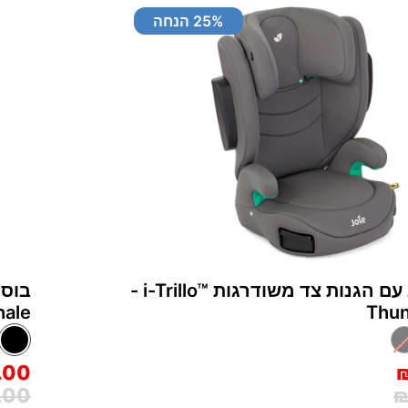
% הנחה
25
בוסטר גב עם הגנות צד משודרגות i-Trillo™‎ -
hale
.00
.00
₪