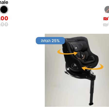
hale
.00
₪
.00
₪
% הנחה
25