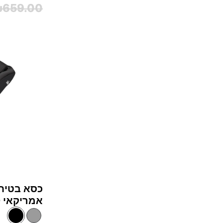
659.00
כסא בטיח
אמריקאי chili spin™‎ 360 - שחור Shale