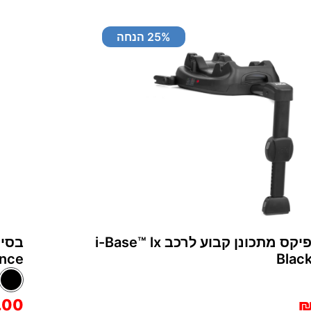
% הנחה
25
בסיס איזופיקס מתכונן קבוע לרכב i-Base™‎ lx
advance -
.00
₪