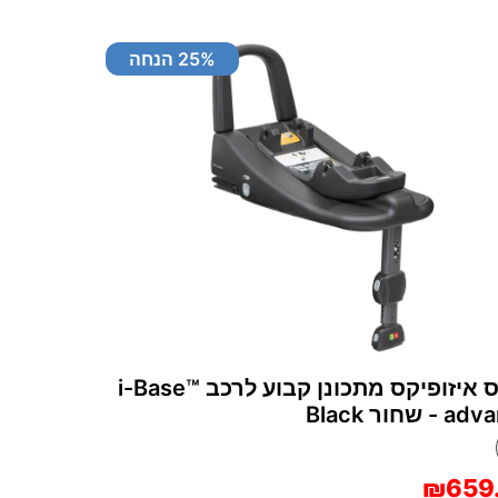
% הנחה
25
בסיס איזופיקס מתכונן קבוע לרכב i-Base™‎
 שחור Black
₪659