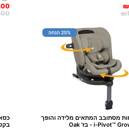
.00
₪
.00
₪1
% הנחה
25
ות מסתובב המתאים מלידה והופך
כסא 