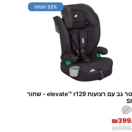
% הנחה
33
בוסטר גב עם רצועות elevate™‎ r129 - שחור
S
₪399
₪599