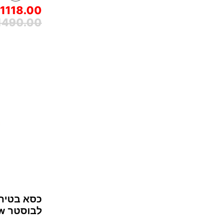
1118.00
490.00
כסא בטיח
לבוסטר i-Pivot™‎ Grow - בז' Oak