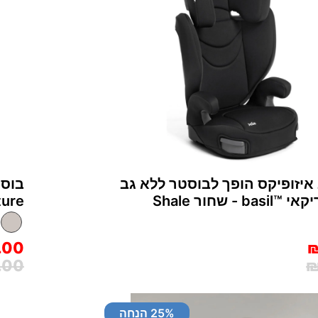
איזופיקס הופך לבוסטר ללא גב
בוסט
- שחור Shale
gnature
.00
₪
.00
₪
% הנחה
25