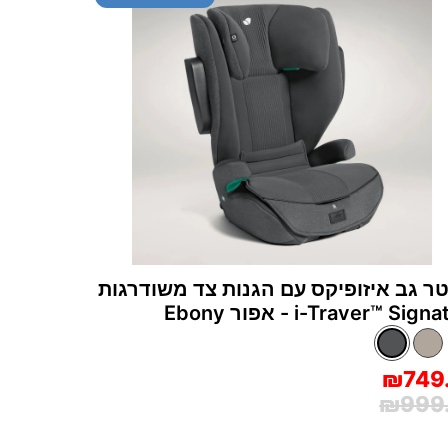
ר גב איזופיקס עם הגנות צד משודרגות
i-Traver™‎ Sig - אפור Ebony
₪749
₪999