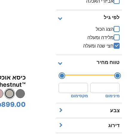
אביזרי האכלה
לפי גיל
הצג הכול
מלידה ומעלה
חצי שנה ומעלה
טווח מחיר
chestnut™‎ - בז' ha
מינימום
מקסימום
899.00
צבע
דירוג