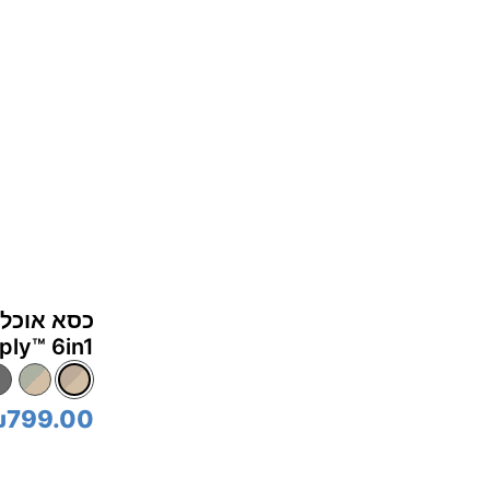
multiply™‎ 6in1 - דמוי עץ/ח
799.00