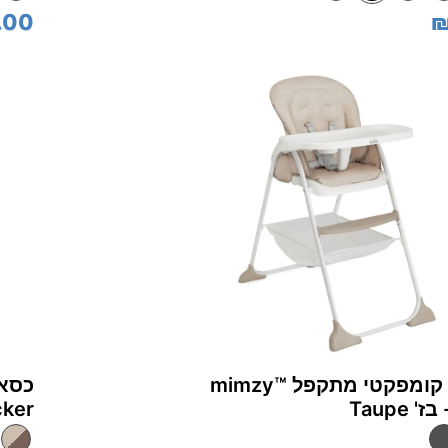
.00
₪
כסא אוכל קומפקטי מתקפל mimzy™‎
snacker - אפ