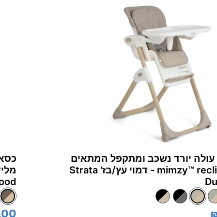
עולה יורד נשכב ומתקפל המתאים
כסא 
מלידה mimzy™‎ recline - דמוי עץ/בז' Strata
Wood
Du
.00