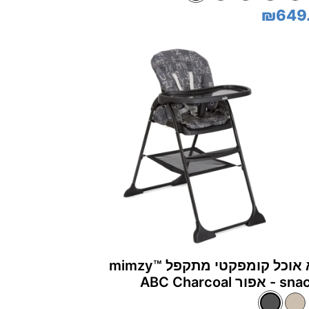
₪649
כסא אוכל קומפקטי מתקפל mimzy™‎
ור ABC Charcoal