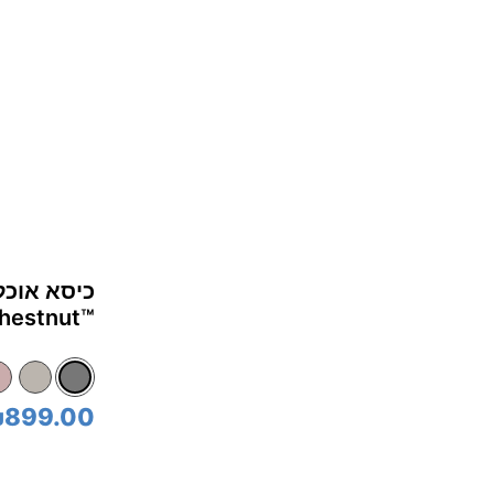
ומעלה
chestnut™‎ - אפור dow
899.00