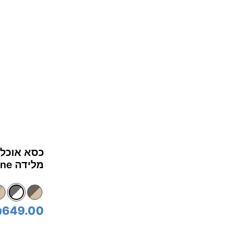
כסא אוכל 
מלידה mimzy™‎ recline - לבן/אפור Arctic
649.00