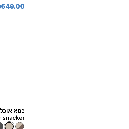
649.00
snacker - בז' Taupe