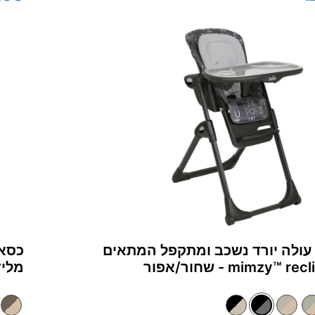
עולה יורד נשכב ומתקפל המתאים
כסא 
מלידה mimzy™‎ recline - שחור/אפור
מלידה mimzy™‎ recline -