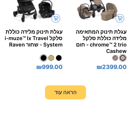
עגלת תינוק המתאימה
עגלת תינוק מלידה כוללת
מלידה כוללת סלקל
סלקל i-muze™‎ lx Travel
chrome™‎ 2 trio - חום
System - שחור Raven
Cashew
₪999.00
₪2399.00
הראה עוד