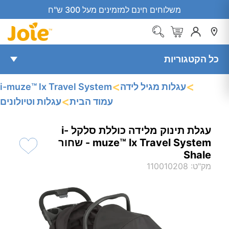
משלוחים חינם למזמינים מעל 300 ש"ח
כל הקטגוריות
<
<
עגלות מגיל לידה
i-muze™ lx Travel System
<
עמוד הבית
עגלות וטיולונים
עגלת תינוק מלידה כוללת סלקל i-
muze™‎ lx Travel System - שחור
Shale
מק"ט
:
110010208