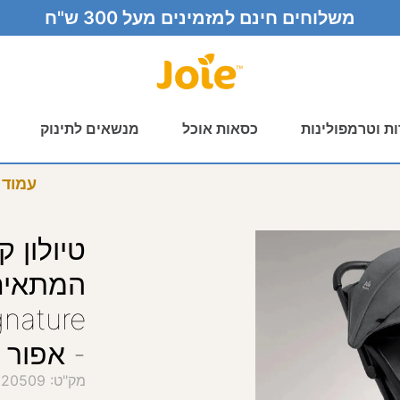
משלוחים חינם למזמינים מעל 300 ש"ח
ות וטרמפולינות
כסאות אוכל
מנשאים לתינוק
עמוד 
טיולון 
המתאים
ignature
- אפור Ebony
מק"ט
:
020509