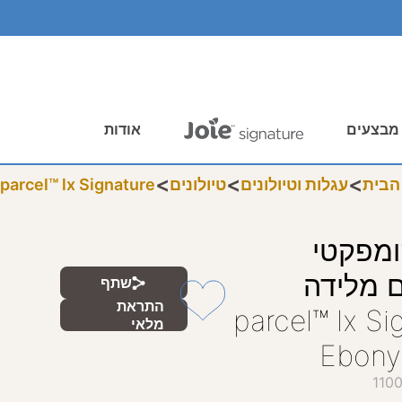
מבצעים
אודות
<
<
<
הבית
עגלות וטיולונים
טיולונים
parcel™ lx Signature
קומפקטי
 מלידה
שתף
התראת
parcel™‎ lx S
מלאי
110