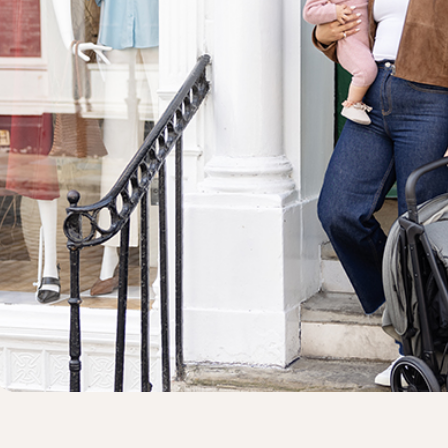
ים
עיצוב אלגנטי, נוחות אמיתית ואיכות ללא פשרות
.
הורדת ריפודים
רשלנות או שימוש לא סביר שלא לפי המדריך למשתמש
.
 מנגנון הקיפול הקומפקטי והמהיר, הופכים אותו לבחירה מושלמת לטי
הייה טבעית של בדים לאורך זמן
,
או קרעים וסימני שחיקה כתוצאה מ
ה הכוללים לחות גבוהה
,
רסס מלח
,
קרח או שלג
,
תחזוקה לקויה או א
ל
,
תחזוקה
,
אחסון וניקוי שאינם תואמים להוראות במדריכים שלנו
.
ן פנוי.
נזקים שנגרמו במהלך הובלה אווירית או יבשתית
.
דחיפה, ודחפו את הטיולון פנימה עד שהוא מתחיל להתקפל באופן או