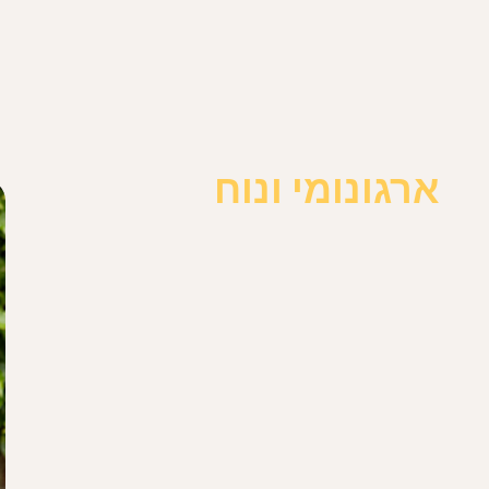
אורך:
36 ס”מ
רוחב:
53 ס”מ
גובה:
77.5 ס”מ
המידות הקומפקטיות מקלות על אחסון הטיולון בבית, ברכב 
האם לטיולון יש רצועת או ידית נשיאה?
ארגונומי ונוח
טיולון
parcel™‎ lx
מגיע עם
תיק נשיאה ייעודי
, המאפשר לשא
האם ניתן להסיר ולכבס את בדי הטיולון?
כן. ריפוד המושב של
parcel™‎ lx
ניתן להסרה ולכביסה במים
שאר חלקי הבד של הטיולון אינם ניתנים להסרה. לניקוי של
האם ל-parcel™‎ lx יש מערכת בולמי זעזועים בכל ארבעת הגלגלים?