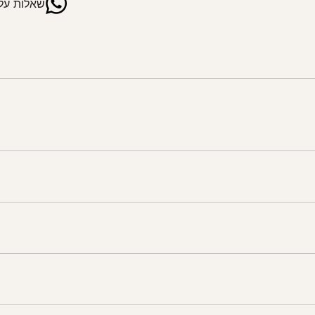
שאלות על 
ים
gemm™‎, i-Gemm™‎ 
(מתאמים כלולים, הסלקלים נמכרים בנפרד
יטחון מלא
יר נעימה