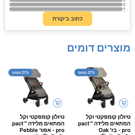
2
1
כתוב ביקורת
מוצרים דומים
% הנחה
27
% הנחה
27
טיולון קומפקטי וקל
טיולון קומפקטי וקל
המתאים מלידה pact™‎
המתאים מלידה pact™‎
pro - בז' Oak
pro - אפור Pebble