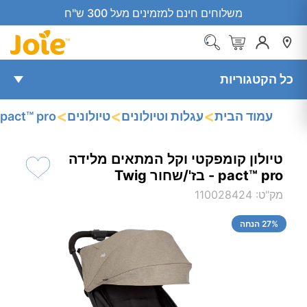
משלוחים חינם למזמינים מעל 300 ש"ח
כל הקטגוריות
<
<
<
עמוד הבית
עגלות וטיולונים
טיולונים
pact™ pro
טיולון קומפקטי וקל המתאים מלידה
pact™‎ pro - בז'/שחור Twig
מק"ט
:
110028424
% הנחה
27